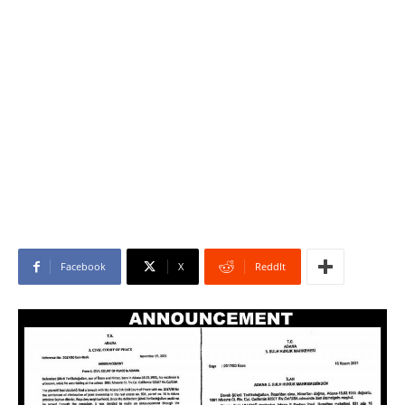
Facebook
X
ReddIt