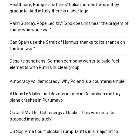
Healthcare, Europe ‘snatches’ Italian nurses before they
graduate. And in Italy there is a shortage
Palm Sunday, Pope Leo XIV: ‘God does not hear the prayers of
those who wage war’
Can Spain use the Strait of Hormuz thanks to its stance on
the Iran war?
Despite sanctions: German company wants to build fuel
elements with Putin’s nuclear group
Autocracy vs. democracy: Why Poland is a counterexample
At least 66 killed and dozens injured in Colombian military
plane crashes in Putumayo
Qatar PM after Gulf energy attacks: ‘This war must be
stopped immediately’
US Supreme Court blocks Trump tariffs in a major hit to