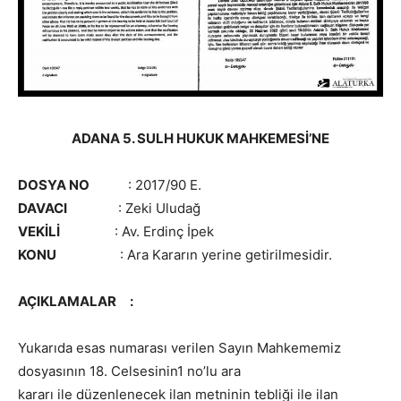
ADANA 5. SULH HUKUK MAHKEMESİ’NE
DOSYA NO
: 2017/90 E.
DAVACI
: Zeki Uludağ
VEKİLİ
: Av. Erdinç İpek
KONU
: Ara Kararın yerine getirilmesidir.
AÇIKLAMALAR :
Yukarıda esas numarası verilen Sayın Mahkememiz
dosyasının 18. Celsesinin1 no’lu ara
kararı ile düzenlenecek ilan metninin tebliği ile ilan